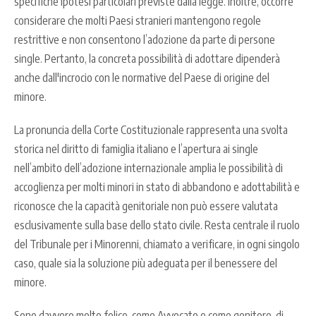
specifiche ipotesi particolari previste dalla legge.
Inoltre, occorre
considerare che molti Paesi stranieri mantengono regole
restrittive e non consentono l’adozione da parte di persone
single. Pertanto, la concreta possibilità di adottare dipenderà
anche dall'incrocio con le normative del Paese di origine del
minore.
La pronuncia della Corte Costituzionale rappresenta una svolta
storica nel diritto di famiglia italiano e l
’apertura ai single
nell’ambito dell’adozione internazionale amplia le possibilità di
accoglienza per molti minori in stato di abbandono e adottabilità e
riconosce che la capacità genitoriale non può essere valutata
esclusivamente sulla base dello stato civile.
Resta centrale il ruolo
del Tribunale per i Minorenni, chiamato a verificare, in ogni singolo
caso, quale sia la soluzione più adeguata per il benessere del
minore.
Sono davvero molto felice, come Avvocato e come genitore, di